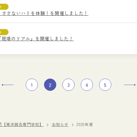
ト
験入学・ささないハリを体験！を開催しました！
ト
ベント『現場のリアル』を開催しました！
1
2
3
4
5
門【東洋鍼灸専門学校】
お知らせ
2020年度