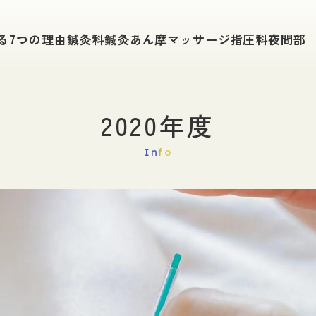
学科紹介
入試情報
る
7つの理由
鍼灸科
鍼灸あん摩
マッサージ指圧科
夜間部
鍼灸科
入試要項
鍼灸あん摩マッサージ指圧科
総合型選抜（旧A
夜間部で学ぶ
社会人入試
一般入試（A日
追加募集・特別
2020年度
キャンパスライフ
薦入試
学費について
単位互換申請手
Info
在校生の１日
給付金制度
在校生の声
WEB出願
東鍼校の1年
公的奨学金・学
進路・就職
イベント
進路サポート
東洋鍼灸のイベ
開業支援
卒後研修制度
卒業生の主な進路
活躍する卒業生