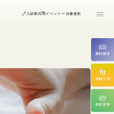
お知らせ
よくある質問
入試案内
イベント
対象者別
お問い合わせ
O入試）
個人情報保護方針
程・Ｂ日程）
入試・平日入試・高等学校推
アクセス
附属臨床施設
資料請求
続きについて
費サポート
高校生の皆様
体験入学
一般の皆様（公開講座・
院検索）
ント紹介
卒業生の皆様
学校見学
在校生専用