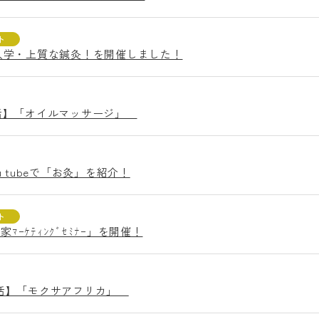
ト
）体験入学・上質な鍼灸！を開催しました！
学生生活】「オイルマッサージ」
 tubeで「お灸」を紹介！
ト
家ﾏｰｹﾃｨﾝｸﾞｾﾐﾅｰ」を開催！
学生生活】「モクサアフリカ」