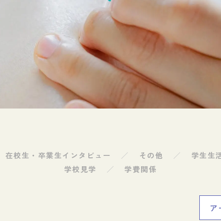
求人のお申し込み方法
鍼灸師になるには
あん摩マッサージ指圧師になるには
女性鍼灸師について
在校生・卒業生インタビュー
その他
学生生
学校見学
学費関係