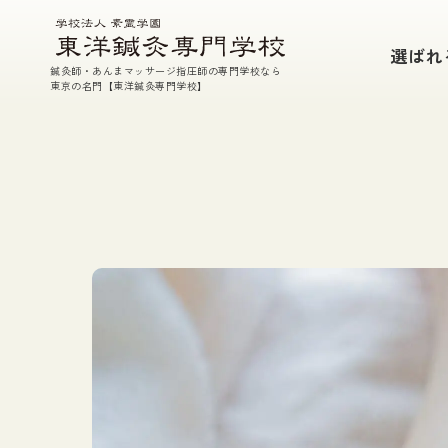
本校の特徴
選ばれ
鍼灸師・あんまマッサージ指圧師の専門学校なら
鍼・灸・あん摩マッサージ指圧・東洋医学
東京の名門【東洋鍼灸専門学校】
参加型臨床実習
充実した実技指導
TEP(課外特別授業）・実技室開放
国家試験対策
徹底した支援体制
選ばれる7つの理由
学校案内
教育理念
校長挨拶
施設紹介
教員・講師紹介
在校生・入学生データ
情報公開
アクセス
素霊記念館のご案内