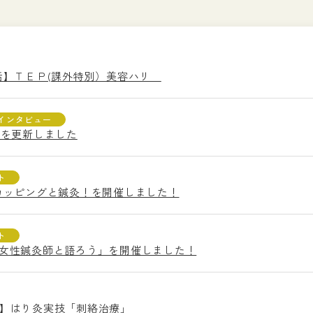
学生生活】ＴＥＰ(課外特別）美容ハリ
インタビュー
卒業生を更新しました
ト
入学・カッピングと鍼灸！を開催しました！
ト
ント「女性鍼灸師と語ろう」を開催しました！
生生活】はり灸実技「刺絡治療」