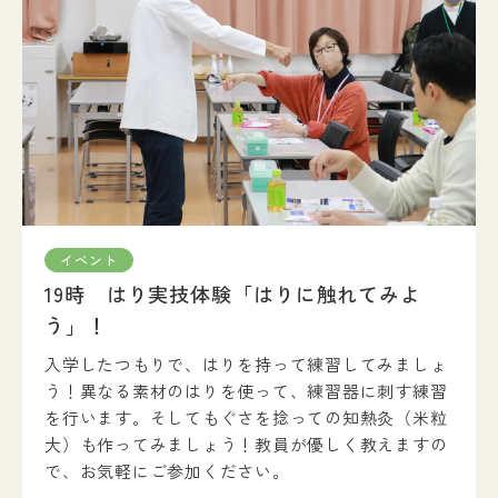
入試情報
イベント
お知らせ
よくある質問
お問い合わせ
個人情報保護方針
アクセス
附属臨床施設
イベント
19時 はり実技体験「はりに触れてみよ
う」！
対象者別
入学したつもりで、はりを持って練習してみましょ
う！異なる素材のはりを使って、練習器に刺す練習
を行います。そしてもぐさを捻っての知熱灸（米粒
大）も作ってみましょう！教員が優しく教えますの
で、お気軽にご参加ください。