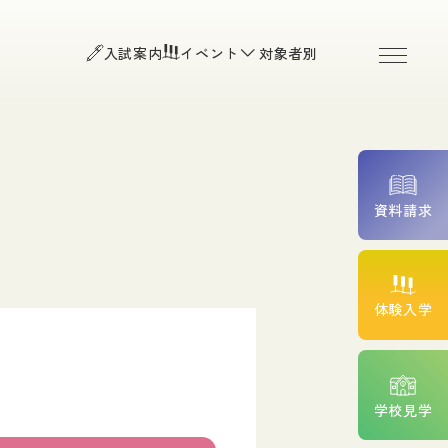
お知らせ
よくある質問
入試案内
イベント
対象者別
お問い合わせ
O入試）
個人情報保護方針
程・Ｂ日程）
入試・平日入試・高等学校推
アクセス
附属臨床施設
資料請求
続きについて
費サポート
高校生の皆様
体験入学
一般の皆様（公開講座・
院検索）
ント紹介
卒業生の皆様
学校見学
在校生専用