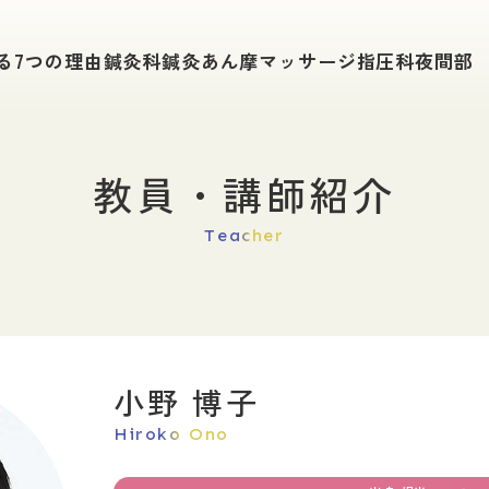
学科紹介
入試情報
る
7つの理由
鍼灸科
鍼灸あん摩
マッサージ指圧科
夜間部
鍼灸科
入試要項
鍼灸あん摩マッサージ指圧科
総合型選抜（旧A
夜間部で学ぶ
社会人入試
一般入試（A日
追加募集・特別
教員・講師紹介
キャンパスライフ
薦入試
学費について
単位互換申請手
Teacher
在校生の１日
給付金制度
在校生の声
WEB出願
東鍼校の1年
公的奨学金・学
進路・就職
イベント
小野 博子
進路サポート
東洋鍼灸のイベ
開業支援
Hiroko Ono
卒後研修制度
卒業生の主な進路
活躍する卒業生