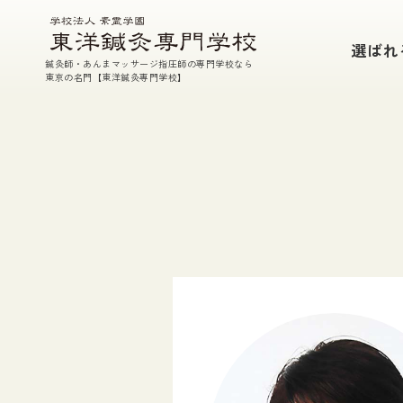
本校の特徴
選ばれ
鍼灸師・あんまマッサージ指圧師の専門学校なら
鍼・灸・あん摩マッサージ指圧・東洋医学
東京の名門【東洋鍼灸専門学校】
参加型臨床実習
充実した実技指導
TEP(課外特別授業）・実技室開放
国家試験対策
徹底した支援体制
選ばれる7つの理由
学校案内
教育理念
校長挨拶
施設紹介
教員・講師紹介
在校生・入学生データ
情報公開
アクセス
素霊記念館のご案内