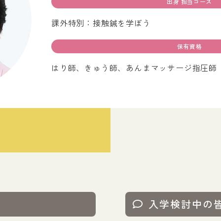
出身 担当コース
求人のお申し込み方法
鍼灸師になるには
課外特別：接触鍼を学ぼう
あん摩マッサージ指圧師になるには
女性鍼灸師について
保有資格
はり師、きゅう師、あんまマッサージ指圧師
入学検討中の