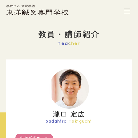
トップページ
教員・講師紹介
Teacher
本校の特徴
学校案内
学科紹介
キャンパスライフ
瀧口 定広
Sadahiro Takiguchi
進路・就職
出身 担当コース