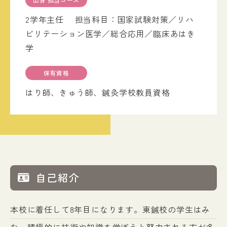
入試情報
2学年主任 担当科目：国家試験対策／リハ
ビリテーション医学／総合応用／臨床あはき
学
イベント
保有資格
お知らせ
よくある質問
はり師、きゅう師、鍼灸学校教員資格
お問い合わせ
個人情報保護方針
アクセス
附属臨床施設
対象者別
自己紹介
本校に着任して8年目になります。東鍼校の学生はみ