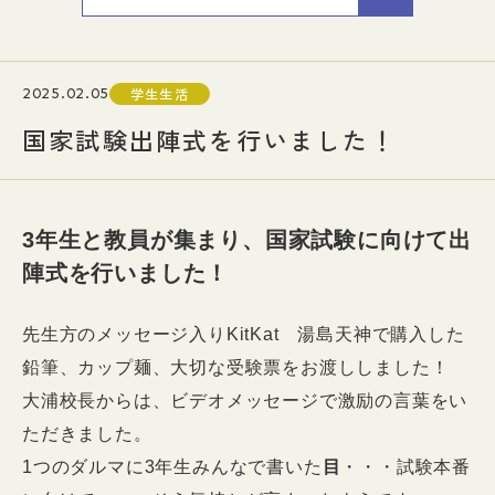
入試情報
2025.02.05
学生生活
イベント
国家試験出陣式を行いました！
お知らせ
よくある質問
お問い合わせ
個人情報保護方針
3年生と教員が集まり、国家試験に向けて出
アクセス
附属臨床施設
陣式を行いました！
対象者別
先生方のメッセージ入りKitKat 湯島天神で購入した
鉛筆、カップ麺、大切な受験票をお渡ししました！
大浦校長からは、ビデオメッセージで激励の言葉をい
ただきました。
1つのダルマに3年生みんなで書いた
目
・・・試験本番