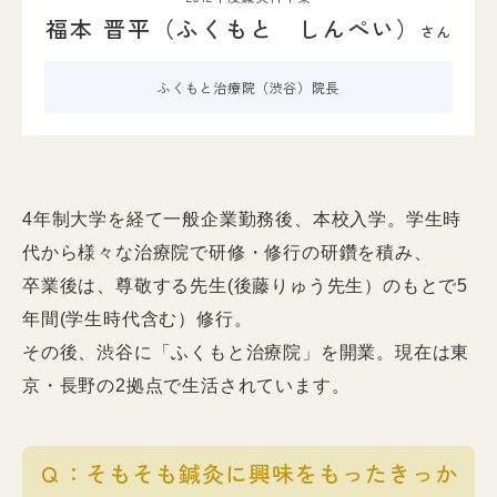
福本 晋平（ふくもと しんぺい）
さん
入試情報
ふくもと治療院（渋谷）院長
イベント
お知らせ
よくある質問
お問い合わせ
個人情報保護方針
4年制大学を経て一般企業勤務後、本校入学。学生時
アクセス
附属臨床施設
代から様々な治療院で研修・修行の研鑽を積み、
卒業後は、尊敬する先生(後藤りゅう先生）のもとで5
年間(学生時代含む）修行。
対象者別
その後、渋谷に「ふくもと治療院」を開業。現在は東
京・長野の2拠点で生活されています。
Ｑ：そもそも鍼灸に興味をもったきっか