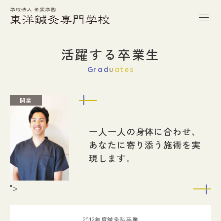
トップページ
活躍する卒業生
Graduates
本校の特徴
開業
学校案内
一人一人の身体に合わせ、
学科紹介
あなたに寄り添う施術を実
現します。
キャンパスライフ
">
進路・就職
2012年度鍼灸科卒業