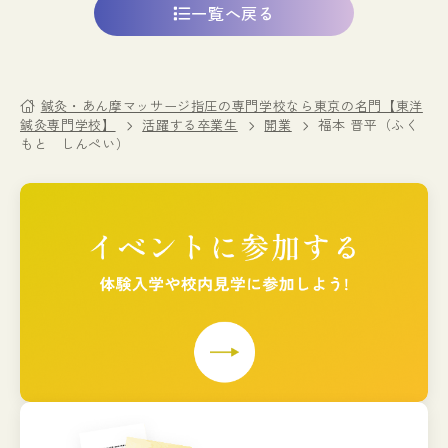
一覧へ戻る
鍼灸・あん摩マッサージ指圧の専門学校なら東京の名門【東洋
鍼灸専門学校】
活躍する卒業生
開業
福本 晋平（ふく
もと しんぺい）