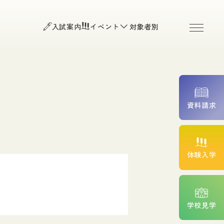
お知らせ
よくある質問
入試案内
イベント
対象者別
お問い合わせ
O入試）
個人情報保護方針
程・Ｂ日程）
入試・平日入試・高等学校推
アクセス
附属臨床施設
資料請求
続きについて
費サポート
高校生の皆様
体験入学
一般の皆様（公開講座・
院検索）
ント紹介
卒業生の皆様
学校見学
在校生専用