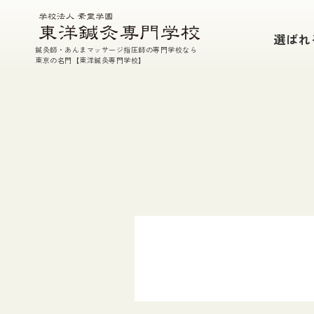
本校の特徴
選ばれ
鍼灸師・あんまマッサージ指圧師の専門学校なら
鍼・灸・あん摩マッサージ指圧・東洋医学
東京の名門【東洋鍼灸専門学校】
参加型臨床実習
充実した実技指導
TEP(課外特別授業）・実技室開放
国家試験対策
徹底した支援体制
選ばれる7つの理由
学校案内
教育理念
校長挨拶
施設紹介
教員・講師紹介
在校生・入学生データ
情報公開
アクセス
素霊記念館のご案内