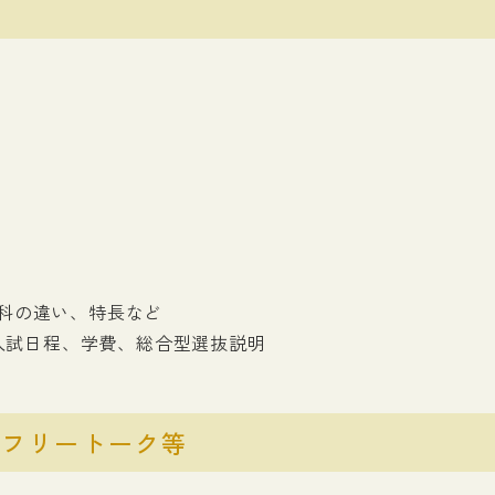
内
科の違い、特長など
生入試日程、学費、総合型選抜説明
・フリートーク等