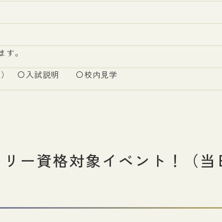
ます。
ど） 〇入試説明 〇校内見学
トリー資格対象イベント！（当
）