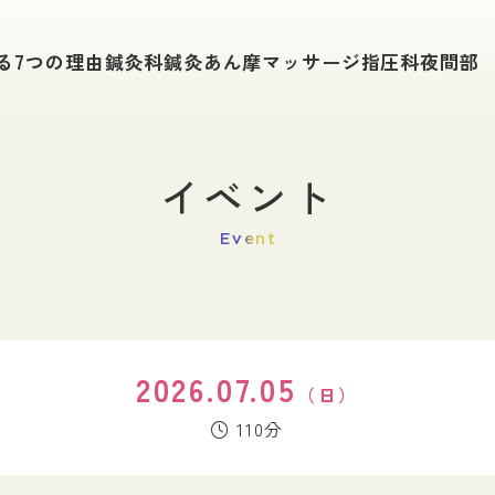
学科紹介
入試情報
る
7つの理由
鍼灸科
鍼灸あん摩
マッサージ指圧科
夜間部
鍼灸科
入試要項
鍼灸あん摩マッサージ指圧科
総合型選抜（旧A
夜間部で学ぶ
社会人入試
一般入試（A日
追加募集・特別
イベント
キャンパスライフ
薦入試
学費について
単位互換申請手
Event
在校生の１日
給付金制度
在校生の声
WEB出願
東鍼校の1年
公的奨学金・学
進路・就職
イベント
2026.07.05
（日）
進路サポート
東洋鍼灸のイベ
110分
開業支援
卒後研修制度
卒業生の主な進路
活躍する卒業生