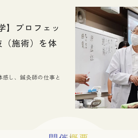
求人のお申し込み方法
鍼灸師になるには
あん摩マッサージ指圧師になるには
女性鍼灸師について
入学】プロフェッ
技（施術）を体
体感し、鍼灸師の仕事と