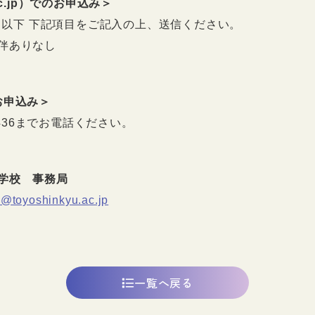
.ac.jp）でのお申込み＞
 以下 下記項目をご記入の上、送信ください。
伴ありなし
のお申込み＞
5436までお電話ください。
学校 事務局
o@toyoshinkyu.ac.jp
一覧へ戻る