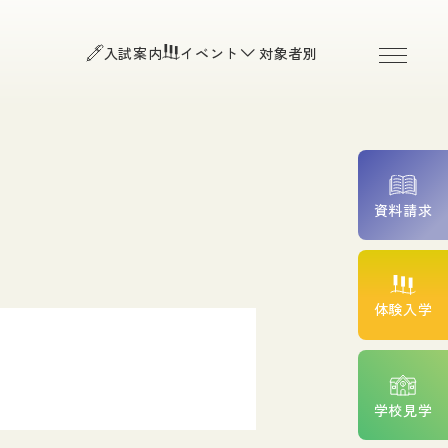
お知らせ
よくある質問
入試案内
イベント
対象者別
お問い合わせ
O入試）
個人情報保護方針
程・Ｂ日程）
入試・平日入試・高等学校推
アクセス
附属臨床施設
資料請求
続きについて
費サポート
高校生の皆様
体験入学
一般の皆様（公開講座・
院検索）
ント紹介
卒業生の皆様
学校見学
在校生専用