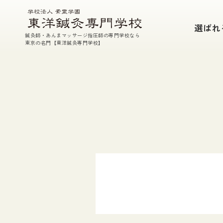
本校の特徴
選ばれ
鍼灸師・あんまマッサージ指圧師の専門学校なら
鍼・灸・あん摩マッサージ指圧・東洋医学
東京の名門【東洋鍼灸専門学校】
参加型臨床実習
充実した実技指導
TEP(課外特別授業）・実技室開放
国家試験対策
徹底した支援体制
選ばれる7つの理由
学校案内
教育理念
校長挨拶
施設紹介
教員・講師紹介
在校生・入学生データ
情報公開
アクセス
素霊記念館のご案内