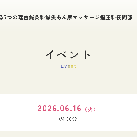
学科紹介
入試情報
る
7つの理由
鍼灸科
鍼灸あん摩
マッサージ指圧科
夜間部
鍼灸科
入試要項
鍼灸あん摩マッサージ指圧科
総合型選抜（旧A
夜間部で学ぶ
社会人入試
一般入試（A日
追加募集・特別
イベント
キャンパスライフ
薦入試
学費について
単位互換申請手
Event
在校生の１日
給付金制度
在校生の声
WEB出願
東鍼校の1年
公的奨学金・学
進路・就職
イベント
2026.06.16
（火）
進路サポート
東洋鍼灸のイベ
90分
開業支援
卒後研修制度
卒業生の主な進路
活躍する卒業生