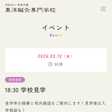
トップページ
イベント
Event
本校の特徴
2026.02.12
（木）
学校案内
90分
学科紹介
学校見学
18:30 学校見学
キャンパスライフ
各学年の授業と校内施設をご案内します！見学後は入
進路・就職
学相談も！