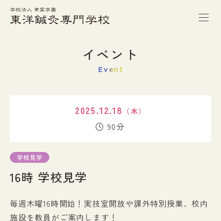
トップページ
イベント
Event
本校の特徴
2025.12.18
（木）
学校案内
90分
学科紹介
学校見学
16時 学校見学
キャンパスライフ
毎週木曜16時開始！実技室開放や課外特別授業、校内
進路・就職
施設を教員がご案内します！