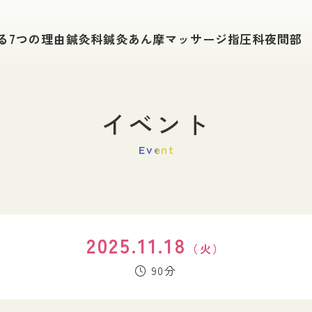
学科紹介
入試情報
る
7つの理由
鍼灸科
鍼灸あん摩
マッサージ指圧科
夜間部
鍼灸科
入試要項
鍼灸あん摩マッサージ指圧科
総合型選抜（旧A
夜間部で学ぶ
社会人入試
一般入試（A日
追加募集・特別
イベント
キャンパスライフ
薦入試
学費について
単位互換申請手
Event
在校生の１日
給付金制度
在校生の声
WEB出願
東鍼校の1年
公的奨学金・学
進路・就職
イベント
2025.11.18
（火）
進路サポート
東洋鍼灸のイベ
90分
開業支援
卒後研修制度
卒業生の主な進路
活躍する卒業生