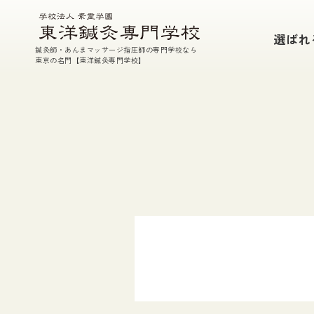
本校の特徴
選ばれ
鍼灸師・あんまマッサージ指圧師の専門学校なら
鍼・灸・あん摩マッサージ指圧・東洋医学
東京の名門【東洋鍼灸専門学校】
参加型臨床実習
充実した実技指導
TEP(課外特別授業）・実技室開放
国家試験対策
徹底した支援体制
選ばれる7つの理由
学校案内
教育理念
校長挨拶
施設紹介
教員・講師紹介
在校生・入学生データ
情報公開
アクセス
素霊記念館のご案内