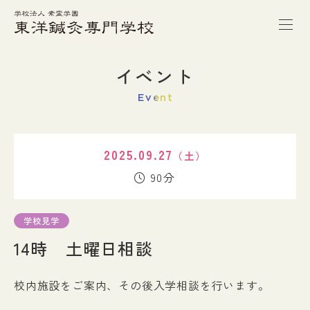
トップページ
イベント
Event
本校の特徴
2025.09.27
（土）
学校案内
90分
学科紹介
学校見学
14時 土曜日相談
キャンパスライフ
校内施設をご案内、その後入学相談を行います。
進路・就職