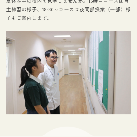
夏休み中の校内を見学しませんか。15時～コースは自
主練習の様子、18:30～コースは夜間部授業（一部）様
入試情報
子もご案内します。
イベント
お知らせ
よくある質問
お問い合わせ
個人情報保護方針
アクセス
附属臨床施設
対象者別