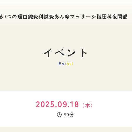
学科紹介
入試情報
る
7つの理由
鍼灸科
鍼灸あん摩
マッサージ指圧科
夜間部
鍼灸科
入試要項
鍼灸あん摩マッサージ指圧科
総合型選抜（旧A
夜間部で学ぶ
社会人入試
一般入試（A日
追加募集・特別
イベント
キャンパスライフ
薦入試
学費について
単位互換申請手
Event
在校生の１日
給付金制度
在校生の声
WEB出願
東鍼校の1年
公的奨学金・学
進路・就職
イベント
2025.09.18
（木）
進路サポート
東洋鍼灸のイベ
90分
開業支援
卒後研修制度
卒業生の主な進路
活躍する卒業生