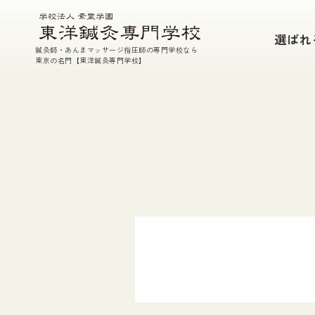
本校の特徴
選ばれ
鍼灸師・あんまマッサージ指圧師の専門学校なら
鍼・灸・あん摩マッサージ指圧・東洋医学
東京の名門【東洋鍼灸専門学校】
参加型臨床実習
充実した実技指導
TEP(課外特別授業）・実技室開放
国家試験対策
徹底した支援体制
選ばれる7つの理由
学校案内
教育理念
校長挨拶
施設紹介
教員・講師紹介
在校生・入学生データ
情報公開
アクセス
素霊記念館のご案内