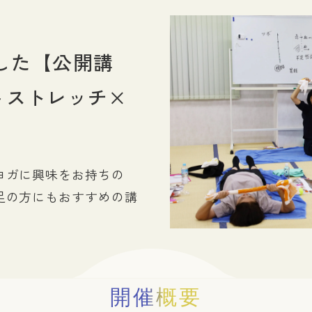
求人のお申し込み方法
鍼灸師になるには
あん摩マッサージ指圧師になるには
女性鍼灸師について
ました【公開講
～ストレッチ×
ヨガに興味をお持ちの
足の方にもおすすめの講
開催概要