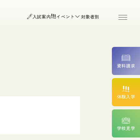
お知らせ
よくある質問
入試案内
イベント
対象者別
お問い合わせ
O入試）
個人情報保護方針
程・Ｂ日程）
入試・平日入試・高等学校推
アクセス
附属臨床施設
資料請求
続きについて
費サポート
高校生の皆様
体験入学
一般の皆様（公開講座・
院検索）
ント紹介
卒業生の皆様
学校見学
在校生専用