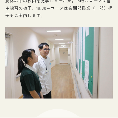
夏休み中の校内を見学しませんか。15時～コースは自
主練習の様子、18:30～コースは夜間部授業（一部）様
入試情報
子もご案内します。
イベント
お知らせ
よくある質問
お問い合わせ
個人情報保護方針
アクセス
附属臨床施設
対象者別