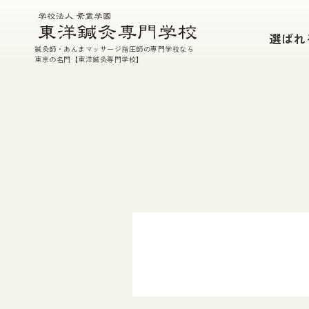
本校の特徴
選ばれ
鍼灸師・あんまマッサージ指圧師の専門学校なら
鍼・灸・あん摩マッサージ指圧・東洋医学
東京の名門【東洋鍼灸専門学校】
参加型臨床実習
充実した実技指導
TEP(課外特別授業）・実技室開放
国家試験対策
徹底した支援体制
選ばれる7つの理由
学校案内
教育理念
校長挨拶
施設紹介
教員・講師紹介
在校生・入学生データ
情報公開
アクセス
素霊記念館のご案内