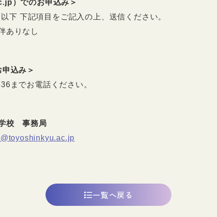
.ac.jp）でのお申込み＞
 以下 下記項目をご記入の上、送信ください。
伴ありなし
のお申込み＞
5436までお電話ください。
学校 事務局
o@toyoshinkyu.ac.jp
一覧へ戻る