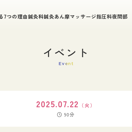
学科紹介
入試情報
る
7つの理由
鍼灸科
鍼灸あん摩
マッサージ指圧科
夜間部
鍼灸科
入試要項
鍼灸あん摩マッサージ指圧科
総合型選抜（旧A
夜間部で学ぶ
社会人入試
一般入試（A日
追加募集・特別
イベント
キャンパスライフ
薦入試
学費について
単位互換申請手
Event
在校生の１日
給付金制度
在校生の声
WEB出願
東鍼校の1年
公的奨学金・学
進路・就職
イベント
2025.07.22
（火）
進路サポート
東洋鍼灸のイベ
90分
開業支援
卒後研修制度
卒業生の主な進路
活躍する卒業生