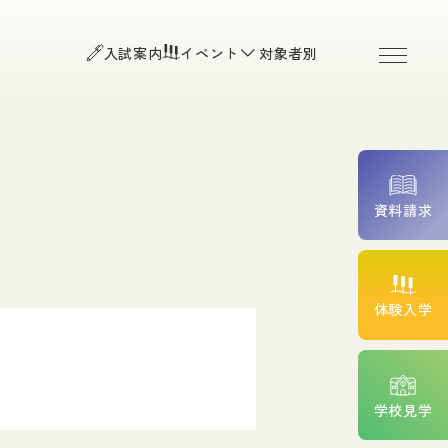
お知らせ
よくある質問
入試案内
イベント
対象者別
お問い合わせ
O入試）
個人情報保護方針
程・Ｂ日程）
入試・平日入試・高等学校推
アクセス
附属臨床施設
資料請求
続きについて
費サポート
高校生の皆様
体験入学
一般の皆様（公開講座・
院検索）
ント紹介
卒業生の皆様
学校見学
在校生専用