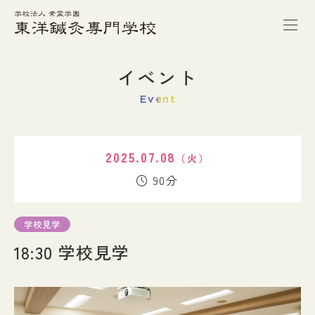
トップページ
イベント
Event
本校の特徴
2025.07.08
（火）
学校案内
90分
学科紹介
学校見学
18:30 学校見学
キャンパスライフ
進路・就職