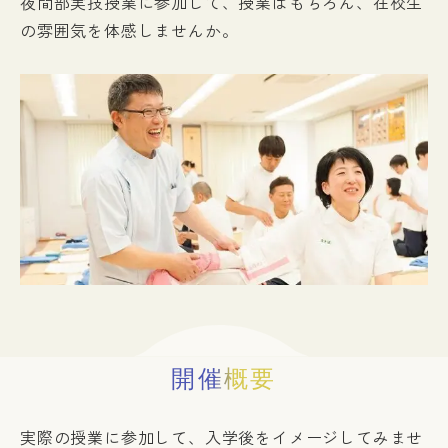
夜間部実技授業に参加して、授業はもちろん、在校生
の雰囲気を体感しませんか。
入試情報
イベント
お知らせ
よくある質問
お問い合わせ
個人情報保護方針
アクセス
附属臨床施設
対象者別
開催概要
実際の授業に参加して、入学後をイメージしてみませ