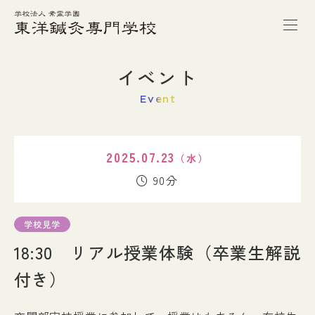
トップページ
イベント
Event
本校の特徴
2025.07.23
（水）
学校案内
90分
学科紹介
学校見学
18:30 リアル授業体験（卒業生解説
キャンパスライフ
付き）
進路・就職