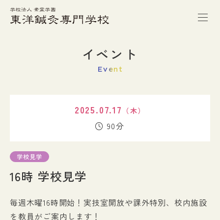
トップページ
イベント
Event
本校の特徴
2025.07.17
（木）
学校案内
90分
学科紹介
学校見学
16時 学校見学
キャンパスライフ
毎週木曜16時開始！実技室開放や課外特別、校内施設
進路・就職
を教員がご案内します！