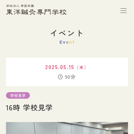
トップページ
イベント
Event
本校の特徴
2025.05.15
（木）
学校案内
90分
学科紹介
学校見学
16時 学校見学
キャンパスライフ
進路・就職