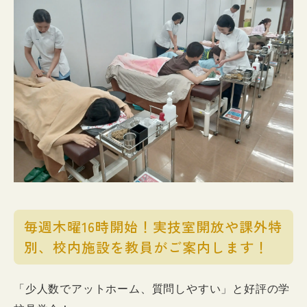
入試情報
イベント
お知らせ
よくある質問
お問い合わせ
個人情報保護方針
アクセス
附属臨床施設
対象者別
毎週木曜16時開始！実技室開放や課外特
別、校内施設を教員がご案内します！
「少人数でアットホーム、質問しやすい」と好評の学