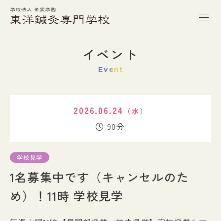
トップページ
イベント
Event
本校の特徴
2026.06.24
（水）
学校案内
90分
学科紹介
学校見学
1名募集中です（キャンセルのた
キャンパスライフ
め）！11時 学校見学
進路・就職