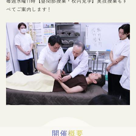
毎週水曜11時【昼間部授業・校内見学】実技授業もす
べてご案内します！
入試情報
イベント
お知らせ
よくある質問
お問い合わせ
個人情報保護方針
アクセス
附属臨床施設
対象者別
開催概要