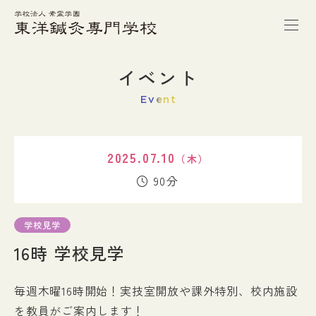
トップページ
イベント
Event
本校の特徴
2025.07.10
（木）
学校案内
90分
学科紹介
学校見学
16時 学校見学
キャンパスライフ
毎週木曜16時開始！実技室開放や課外特別、校内施設
進路・就職
を教員がご案内します！